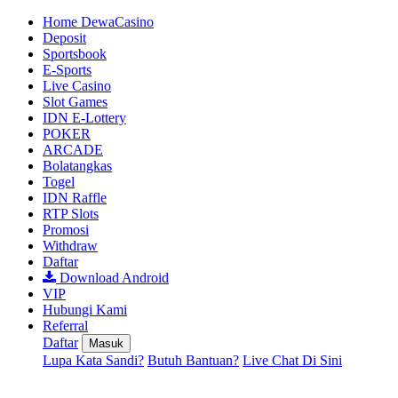
Home DewaCasino
Deposit
Sportsbook
E-Sports
Live Casino
Slot Games
IDN E-Lottery
POKER
ARCADE
Bolatangkas
Togel
IDN Raffle
RTP Slots
Promosi
Withdraw
Daftar
Download Android
VIP
Hubungi Kami
Referral
Daftar
Masuk
Lupa Kata Sandi?
Butuh Bantuan?
Live Chat Di Sini