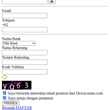
Email
Telepon
+62
Nama Bank
Nama Rekening
Nomor Rekening
Kode Validasi
Saya bersedia menerima email promosi dari Dewacasino.com
Saya setuju dengan peraturan
PROSES
Beranda
DAFTAR